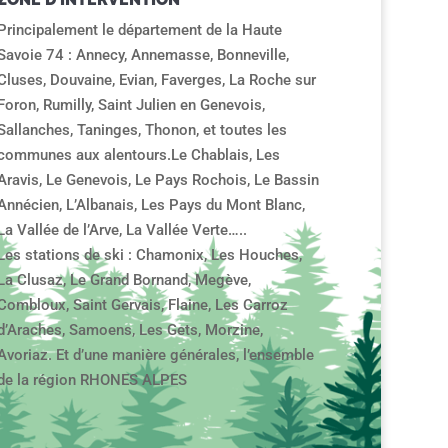
Principalement le département de la Haute
Savoie 74 : Annecy, Annemasse, Bonneville,
Cluses, Douvaine, Evian, Faverges, La Roche sur
Foron, Rumilly, Saint Julien en Genevois,
Sallanches, Taninges, Thonon, et toutes les
communes aux alentours.Le Chablais, Les
Aravis, Le Genevois, Le Pays Rochois, Le Bassin
Annécien, L’Albanais, Les Pays du Mont Blanc,
La Vallée de l’Arve, La Vallée Verte…..
Les stations de ski : Chamonix, Les Houches,
La Clusaz, Le Grand Bornand, Megève,
Combloux, Saint Gervais, Flaine, Les Carroz
d’Araches, Samoens, Les Gets, Morzine,
Avoriaz. Et d’une manière générales, l’ensemble
de la région RHONES ALPES