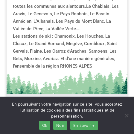
toutes les communes aux alentours.Le Chablais, Les
Aravis, Le Genevois, Le Pays Rochois, Le Bassin
Annécien, L’Albanais, Les Pays du Mont Blanc, La
Vallée de l’Arve, La Vallée Verte…..
Les stations de ski : Chamonix, Les Houches, La
Clusaz, Le Grand Bornand, Megève, Combloux, Saint
Gervais, Flaine, Les Carroz d’Araches, Samoens, Les
Gets, Morzine, Avoriaz. Et d’une manière générales,
l’ensemble de la région RHONES ALPES
En poursuivant votre navigation sur ce site, vous acceptez
808
2026 –
Mentions légales – RGPD – Gestion des
l'utilisation de cookies à des fins statistiques et de
cookies – Protection de la vie privée – RGPD –
personnalisation.
Médiateur de la consommation – BlocTEL
Ok
Non
En savoir +