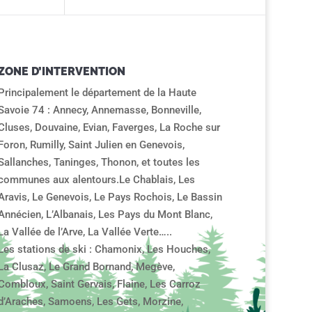
ZONE D’INTERVENTION
Principalement le département de la Haute
Savoie 74 : Annecy, Annemasse, Bonneville,
Cluses, Douvaine, Evian, Faverges, La Roche sur
Foron, Rumilly, Saint Julien en Genevois,
Sallanches, Taninges, Thonon, et toutes les
communes aux alentours.Le Chablais, Les
Aravis, Le Genevois, Le Pays Rochois, Le Bassin
Annécien, L’Albanais, Les Pays du Mont Blanc,
La Vallée de l’Arve, La Vallée Verte…..
Les stations de ski : Chamonix, Les Houches,
La Clusaz, Le Grand Bornand, Megève,
Combloux, Saint Gervais, Flaine, Les Carroz
d’Araches, Samoens, Les Gets, Morzine,